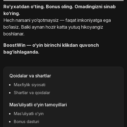
Ro‘yxatdan o‘ting. Bonus oling. Omadingizni sinab
ko‘ring.
Hech narsani yo‘qotmaysiz — faqat imkoniyatga ega
bo‘lasiz. Balki aynan hozir katta yutuq hikoyangiz
boshlanar.
BoostWin — o‘yin birinchi klikdan quvonch
bag‘ishlaganda.
Qoidalar va shartlar
Maxfiylik siyosati
Shartlar va qoidalar
Mas’uliyatli o‘yin tamoyillari
Mas’uliyatli o‘yin
Bonus dasturi