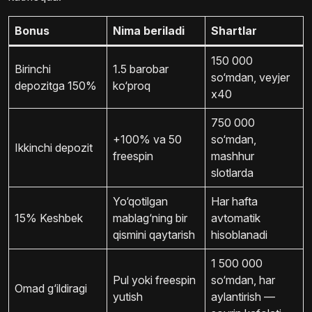
Bonus
Nima beriladi
Shartlar
150 000
Birinchi
1.5 barobar
so‘mdan, veyjer
depozitga 150%
ko‘proq
x40
750 000
+100% va 50
so‘mdan,
Ikkinchi depozit
freespin
mashhur
slotlarda
Yo‘qotilgan
Har hafta
15% Keshbek
mablag‘ning bir
avtomatik
qismini qaytarish
hisoblanadi
1 500 000
Pul yoki freespin
so‘mdan, har
Omad g‘ildiragi
yutish
aylantirish —