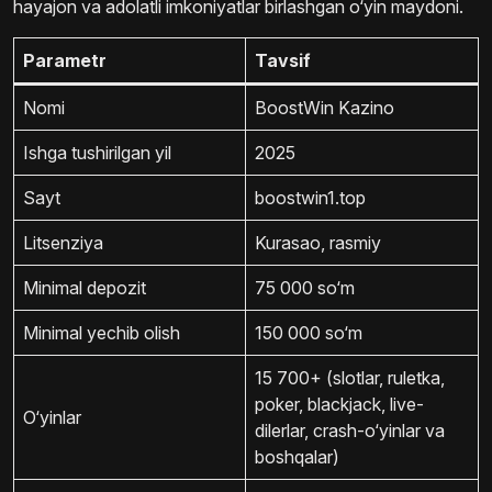
hayajon va adolatli imkoniyatlar birlashgan o‘yin maydoni.
Parametr
Tavsif
Nomi
BoostWin Kazino
Ishga tushirilgan yil
2025
Sayt
boostwin1.top
Litsenziya
Kurasao, rasmiy
Minimal depozit
75 000 so‘m
Minimal yechib olish
150 000 so‘m
15 700+ (slotlar, ruletka,
poker, blackjack, live-
O‘yinlar
dilerlar, crash-o‘yinlar va
boshqalar)