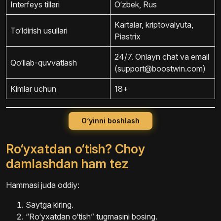
Interfeys tillari
O‘zbek, Rus
Kartalar, kriptovalyuta,
To‘ldirish usullari
Piastrix
24/7. Onlayn chat va email
Qo‘llab-quvvatlash
(
support@boostwin.com
)
Kimlar uchun
18+
O‘yinni boshlash
Ro‘yxatdan o‘tish? Choy
damlashdan ham tez
Hammasi juda oddiy:
Saytga kiring.
“Ro‘yxatdan o‘tish” tugmasini bosing.