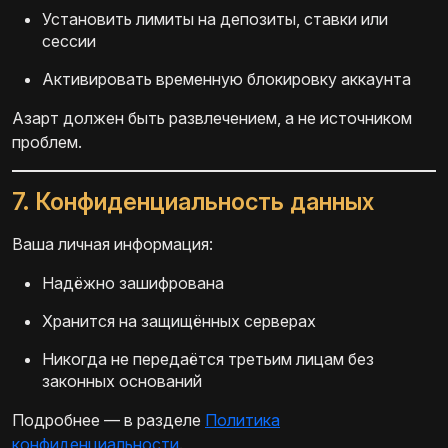
Установить лимиты на депозиты, ставки или
сессии
Активировать временную блокировку аккаунта
Азарт должен быть развлечением, а не источником
проблем.
7. Конфиденциальность данных
Ваша личная информация:
Надёжно зашифрована
Хранится на защищённых серверах
Никогда не передаётся третьим лицам без
законных оснований
Подробнее — в разделе
Политика
конфиденциальности
.