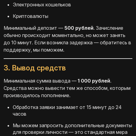
Электронных кошельков
Криптовалюты
Минимальный депозит —
500 рублей
. Зачисление
обычно происходит моментально, но может занять
до 10 минут. Если возникла задержка — обратитесь в
поддержку, мы поможем.
3. Вывод средств
Минимальная сумма вывода —
1 000 рублей
.
Средства можно вывести тем же способом, которым
производилось пополнение.
Обработка заявки занимает от 15 минут до 24
часов
Мы можем запросить дополнительные документы
для проверки личности — это стандартная мера