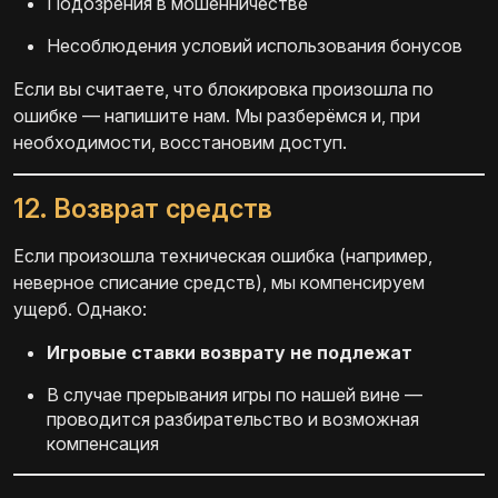
Подозрения в мошенничестве
Несоблюдения условий использования бонусов
Если вы считаете, что блокировка произошла по
ошибке — напишите нам. Мы разберёмся и, при
необходимости, восстановим доступ.
12. Возврат средств
Если произошла техническая ошибка (например,
неверное списание средств), мы компенсируем
ущерб. Однако:
Игровые ставки возврату не подлежат
В случае прерывания игры по нашей вине —
проводится разбирательство и возможная
компенсация