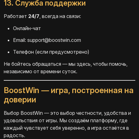
13. Служба поддержки
Работает
24/7
, всегда на связи:
Онлайн-чат
Email:
support@boostwin.com
Телефон (если предусмотрено)
Не бойтесь обращаться — мы здесь, чтобы помочь,
независимо от времени суток.
BoostWin — игра, построенная на
доверии
Выбор BoostWin — это выбор честности, удобства и
удовольствия от игры. Мы создаём платформу, где
каждый чувствует себя уверенно, а игра остаётся в
радость.